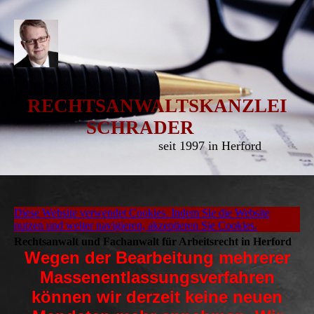
RECHTSANWALTSKANZLEI
SCHRADER
seit 1997 in Herford
Diese Website verwendet Cookies. Indem Sie die Website
nutzen und weiter navigieren, akzeptieren Sie Cookies.
Rechtsanwalt und Fachanwalt für Arbeitsrecht in Herford
Wegen der Bearbeitung mehrerer
Massenentlassungsverfahren
können wir derzeit keine neuen