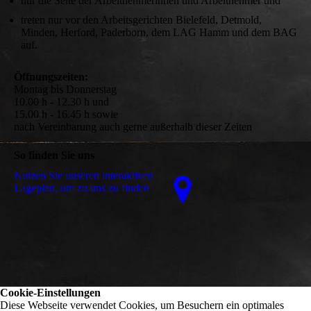
nur die Seite der Arbeitnehmerinnen und Arbeitnehmer und
treten nur vor den Arbeitsgerichten Bielefeld, Detmold,
Minden, Herford, Paderborn, dem LAG Hamm und dem BAG
auf.
Öffnungszeiten:
Montag bis Donnerstag
10.00 h - 12.30 h und
15.00 h - 16.45 h sowie
nach Vereinbarung auch gerne außerhalb dieser Zeiten
So finden Sie uns
Nutzen Sie unseren interaktiven
La­ge­plan, um zu uns zu finden
Cookie-Einstellungen
Diese Webseite verwendet Cookies, um Besuchern ein optimales