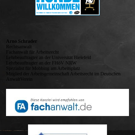
Arno Schrader
Rechtsanwalt
Fachanwalt für Arbeitsrecht
Lehrbeauftragter an der Universität Bielefeld
Lehrbeauftragter an der FHöV NRW
Spezialist für Mobbing am Arbeitsplatz
Mitglied der Arbeitsgemeinschaft Arbeitsrecht im Deutschen
AnwaltVerein