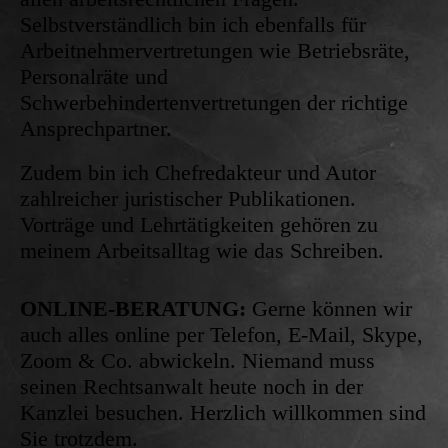
Selbstverständlich bin ich ebenfalls für
Arbeitnehmervertretungen wie Betriebsräte,
Personalräte und
Schwerbehindertenvertretungen der richtige
Ansprechpartner.
Zudem bin ich Chefredakteur und Autor
zahlreicher juristischer Publikationen.
Vorträge und Lehrtätigkeiten gehören zu
meinem Arbeitsalltag wie das Schreiben.
ONLINE-BERATUNG:
Gerne können wir
auch alles online per Telefon, E-Mail, Skype,
Zoom & Co. abwickeln. Niemand muss
seinen Rechtsanwalt heute noch in der
Kanzlei besuchen. Herzlich willkommen sind
Sie trotzdem.