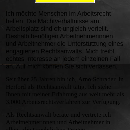
Ich möchte Menschen im Arbeitsrecht
helfen. Die Machtverhältnisse am
Arbeitsplatz sind oft ungleich verteilt.
Deshalb benötigen Arbeitnehmerinnen
und Arbeitnehmer die Unterstützung eines
engagierten Rechtsanwalts. Mich treibt
echtes Interesse an jedem einzelnen Fall
an. Auf mich können Sie sich verlassen.
Seit über 25 Jahren bin ich, Arno Schrader, in
Herford als Rechtsanwalt tätig. Ich stehe
Ihnen mit meiner Erfahrung aus weit mehr als
3.000 Arbeitsrechtsverfahren zur Verfügung.
Als Rechtsanwalt berate und vertrete ich
Arbeitnehmerinnen und Arbeitnehmer in
allen arbeitsrechtlichen Fragen.