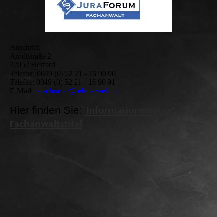
Anschrift:
Arndtstraße 2
32052 Herford
Telefon: 0049 (0) 52 21 - 16 90 90
Telefax: 0049 (0) 52 21 - 16 90 91
E-Mail:
ra-schrader@teleos-web.de
Hier finden Sie:
Informationen zum
Fachanwaltstitel