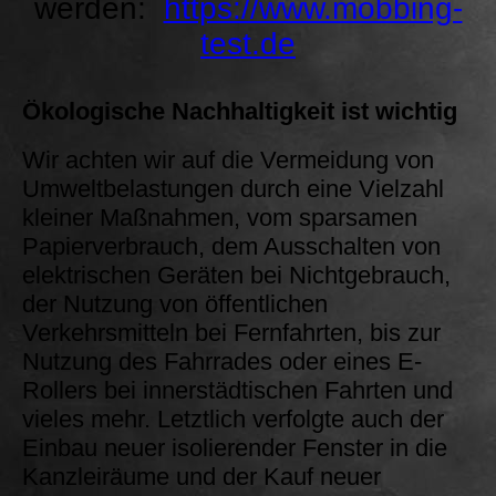
werden:
https://www.mobbing-
test.de
Ökologische Nachhaltigkeit ist wichtig
Wir achten wir auf die Vermeidung von
Umweltbelastungen durch eine Vielzahl
kleiner Maßnahmen, vom sparsamen
Papierverbrauch, dem Ausschalten von
elektrischen Geräten bei Nichtgebrauch,
der Nutzung von öffentlichen
Verkehrsmitteln bei Fernfahrten, bis zur
Nutzung des Fahrrades oder eines E-
Rollers bei innerstädtischen Fahrten und
vieles mehr. Letztlich verfolgte auch der
Einbau neuer isolierender Fenster in die
Kanzleiräume und der Kauf neuer