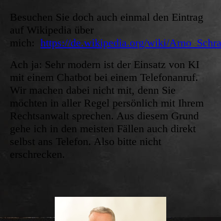
Besuchen Sie doch auch einmal den Eintrag
auf Wikipedia über
mich:
https://de.wikipedia.org/wiki/Arno_Schr
Ach ja: Sehr modern ist der Einsatz von KI
mit einem Chatbot bei einem Telefonanruf.
Wir machen dabei nicht mit, denn Sie
möchten in aller Regel persönlich mit Ihrem
Rechtsanwalt sprechen. Aus diesem Grund
gehe ich in den meisten Fällen auch direkt
selbst ans Telefon. Also bitte nicht
erschrecken.